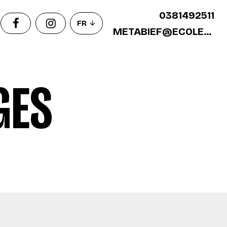
0381492511
FR
METABIEF@ECOLEDESKI.FR
GES